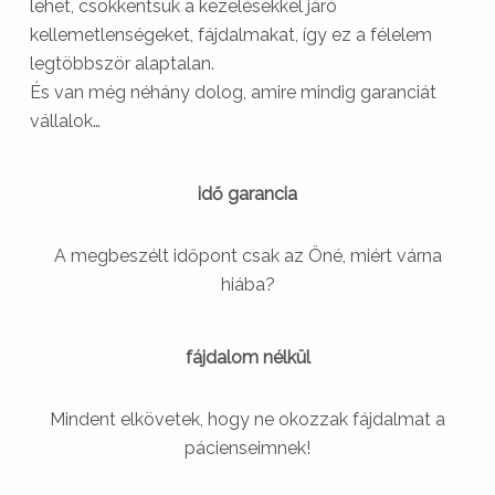
lehet, csökkentsük a kezelésekkel járó
kellemetlenségeket, fájdalmakat, így ez a félelem
legtöbbször alaptalan.
És van még néhány dolog, amire mindig garanciát
vállalok…
idő garancia
A megbeszélt időpont csak az Öné, miért várna
hiába?
fájdalom nélkül
Mindent elkövetek, hogy ne okozzak fájdalmat a
pácienseimnek!