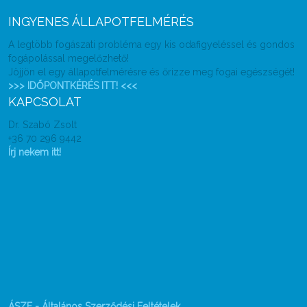
INGYENES ÁLLAPOTFELMÉRÉS
A legtöbb fogászati probléma egy kis odafigyeléssel és gondos
fogápolással megelőzhető!
Jöjjön el egy állapotfelmérésre és őrizze meg fogai egészségét!
>>> IDŐPONTKÉRÉS ITT! <<<
KAPCSOLAT
Dr. Szabó Zsolt
+36 70 296 9442
Írj nekem itt!
ÁSZF - Általános Szerződési Feltételek