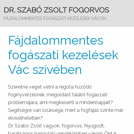
DR. SZABÓ ZSOLT FOGORVOS
FÁJDALOMMENTES FOGÁSZATI KEZELÉSEK VÁCON
Fájdalommentes
fogászati kezelések
Vác szívében
Szeretne véget vetni a régóta húzódó
fogínyvérzésnek, megoldást találni fogászati
problémájára, ami megkeseríti a mindennapjait?
Segítségre van szüksége, mert a fogfájás szinte már
elviselhetetlen?
Dr. Szabó Zsolt vagyok, fogorvos. Nyugodt,
barátságos hangulatú rendelőmben várom Önt is