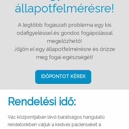
állapotfelmérésre!
A legtöbb fogászati probléma egy kis
odafigyeléssel és gondos fogápolással
megelőzhető!
Jöjjön el egy állapotfelmérésre és őrizze
meg fogai egészségét!
IDŐPONTOT KÉREK
Rendelési idő:
Vác központjában lévő barátságos hangulatú
rendelőnkben várjuk a kedves pácienseket a